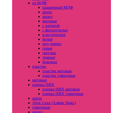
из МДФ
крашенный МДФ
шпон
акрил
матовые
с патиной
с фотопечатью
классические
белые
под дерево
серые
светлые
темные
бежевые
пластик
пластик матовые
пластик глянцевые
матовые
пленка ПВХ
пленка ПВХ матовые
пленка ПВХ глянцевые
шпон
Alvic Luxe (Алвик Люкс)
глянцевые
акрил