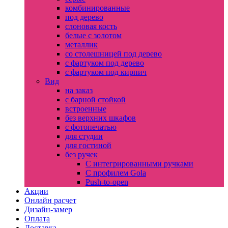
комбинированные
под дерево
слоновая кость
белые с золотом
металлик
со столешницей под дерево
с фартуком под дерево
с фартуком под кирпич
Вид
на заказ
с барной стойкой
встроенные
без верхних шкафов
с фотопечатью
для студии
для гостиной
без ручек
С интегрированными ручками
С профилем Gola
Push-to-open
Акции
Онлайн расчет
Дизайн-замер
Оплата
Доставка