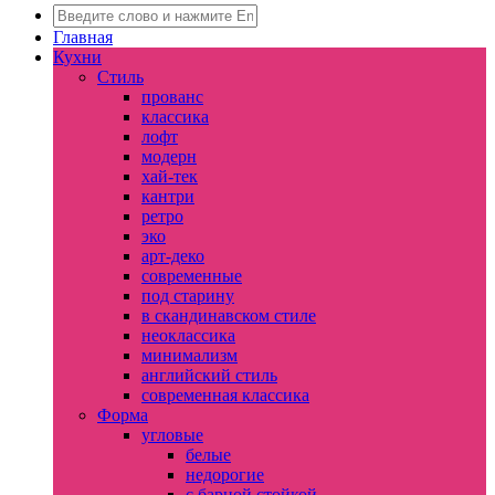
Главная
Кухни
Стиль
прованс
классика
лофт
модерн
хай-тек
кантри
ретро
эко
арт-деко
современные
под старину
в скандинавском стиле
неоклассика
минимализм
английский стиль
современная классика
Форма
угловые
белые
недорогие
с барной стойкой