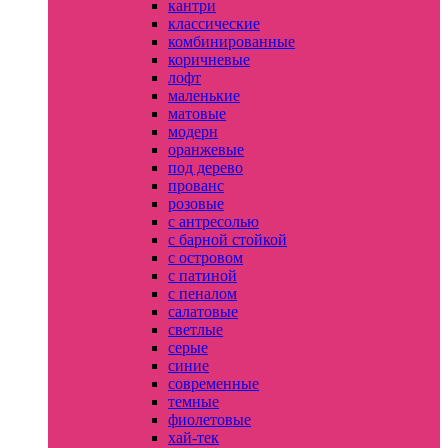
кантри
классические
комбинированные
коричневые
лофт
маленькие
матовые
модерн
оранжевые
под дерево
прованс
розовые
с антресолью
с барной стойкой
с островом
с патиной
с пеналом
салатовые
светлые
серые
синие
современные
темные
фиолетовые
хай-тек