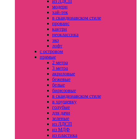
из ЛДСП
модерн
хай-тек
в скандинавском стиле
прованс
кантри
неоклассика
эко
лофт
с островом
прямые
2 метра
3 метра
акриловые
бежевые
белые
бирюзовые
в скандинавском стиле
в хрущевку
голубые
для дачи
зеленые
из ЛДСП
из МДФ
из пластика