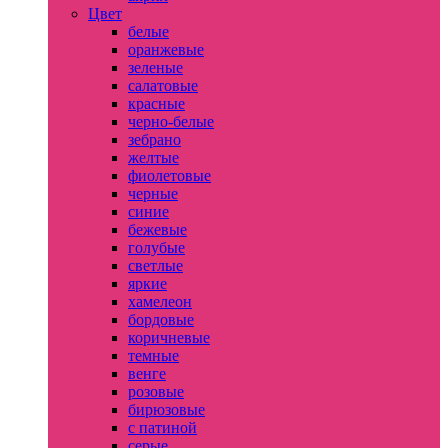
Цвет
белые
оранжевые
зеленые
салатовые
красные
черно-белые
зебрано
желтые
фиолетовые
черные
синие
бежевые
голубые
светлые
яркие
хамелеон
бордовые
коричневые
темные
венге
розовые
бирюзовые
с патиной
серые