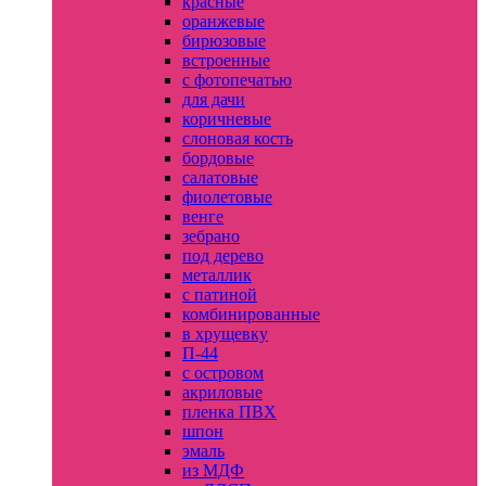
красные
оранжевые
бирюзовые
встроенные
с фотопечатью
для дачи
коричневые
слоновая кость
бордовые
салатовые
фиолетовые
венге
зебрано
под дерево
металлик
с патиной
комбинированные
в хрущевку
П-44
с островом
акриловые
пленка ПВХ
шпон
эмаль
из МДФ