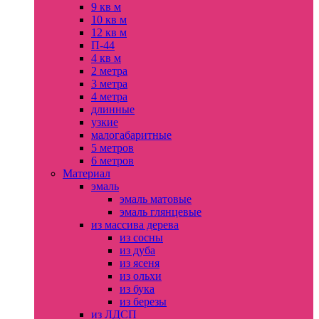
9 кв м
10 кв м
12 кв м
П-44
4 кв м
2 метра
3 метра
4 метра
длинные
узкие
малогабаритные
5 метров
6 метров
Материал
эмаль
эмаль матовые
эмаль глянцевые
из массива дерева
из сосны
из дуба
из ясеня
из ольхи
из бука
из березы
из ЛДСП