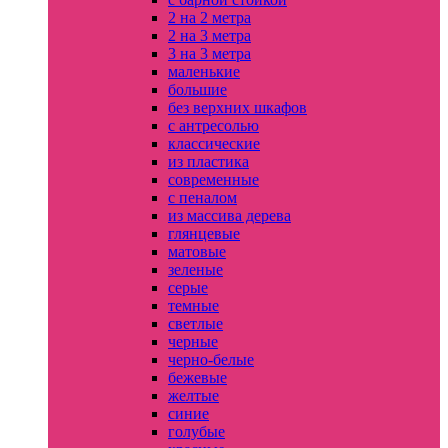
2 на 2 метра
2 на 3 метра
3 на 3 метра
маленькие
большие
без верхних шкафов
с антресолью
классические
из пластика
современные
с пеналом
из массива дерева
глянцевые
матовые
зеленые
серые
темные
светлые
черные
черно-белые
бежевые
желтые
синие
голубые