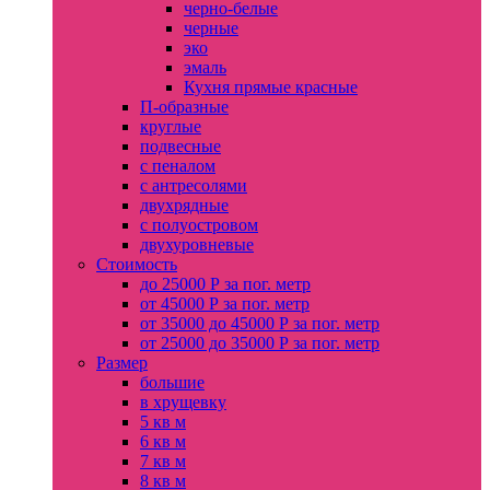
черно-белые
черные
эко
эмаль
Кухня прямые красные
П-образные
круглые
подвесные
с пеналом
с антресолями
двухрядные
с полуостровом
двухуровневые
Стоимость
до 25000 Р за пог. метр
от 45000 Р за пог. метр
от 35000 до 45000 Р за пог. метр
от 25000 до 35000 Р за пог. метр
Размер
большие
в хрущевку
5 кв м
6 кв м
7 кв м
8 кв м