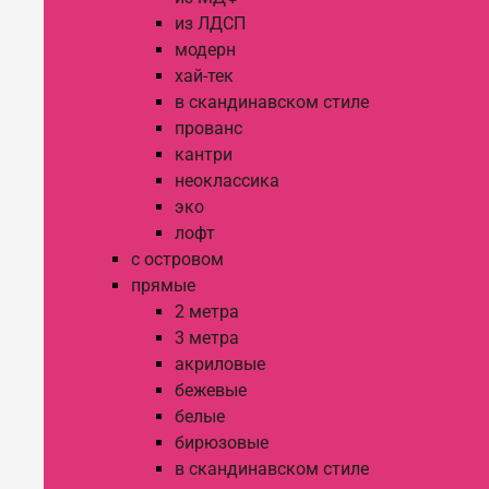
из ЛДСП
модерн
хай-тек
в скандинавском стиле
прованс
кантри
неоклассика
эко
лофт
с островом
прямые
2 метра
3 метра
акриловые
бежевые
белые
бирюзовые
в скандинавском стиле