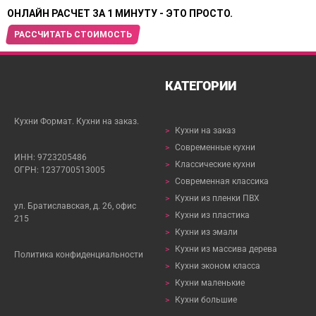
ОНЛАЙН РАСЧЕТ ЗА 1 МИНУТУ - ЭТО ПРОСТО.
РАССЧИТАТЬ СТОИМОСТЬ
КАТЕГОРИИ
Кухни Формат. Кухни на заказ.
>
Кухни на заказ
>
Современные кухни
ИНН: 9723205486
>
Классические кухни
ОГРН: 1237700513005
>
Современная классика
>
Кухни из пленки ПВХ
ул. Братиславская, д. 26, офис
>
Кухни из пластика
215
>
Кухни из эмали
>
Кухни из массива дерева
Политика конфиденциальности
>
Кухни эконом класса
>
Кухни маленькие
>
Кухни большие