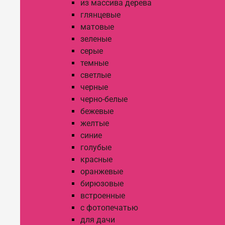
из массива дерева
глянцевые
матовые
зеленые
серые
темные
светлые
черные
черно-белые
бежевые
желтые
синие
голубые
красные
оранжевые
бирюзовые
встроенные
с фотопечатью
для дачи