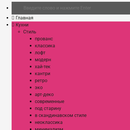
Главная
Кухни
Стиль
прованс
классика
лофт
модерн
хай-тек
кантри
ретро
эко
арт-деко
современные
под старину
в скандинавском стиле
неоклассика
минимализм