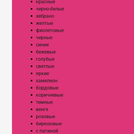
красные
черно-белые
зебрано
желтые
фиолетовые
черные
синие
бежевые
голубые
светлые
яркие
хамелеон
бордовые
коричневые
темные
венге
розовые
бирюзовые
с патиной