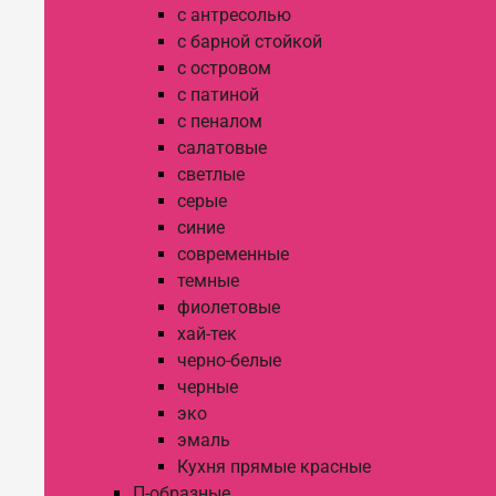
с антресолью
с барной стойкой
с островом
с патиной
с пеналом
салатовые
светлые
серые
синие
современные
темные
фиолетовые
хай-тек
черно-белые
черные
эко
эмаль
Кухня прямые красные
П-образные