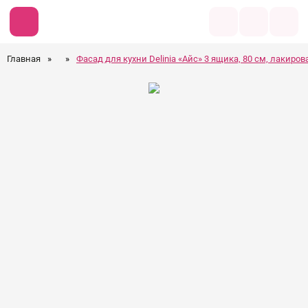
Главная
»
»
Фасад для кухни Delinia «Айс» 3 ящика, 80 см, лакиро