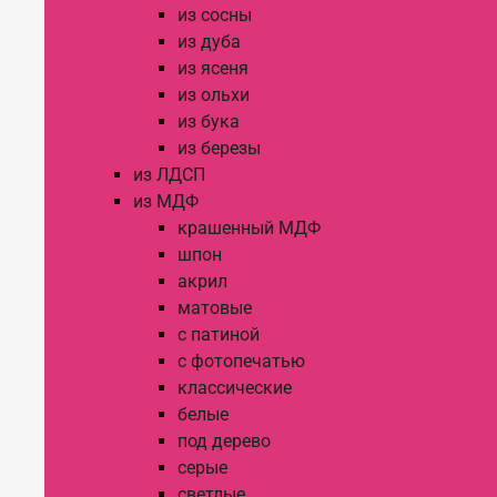
из сосны
из дуба
из ясеня
из ольхи
из бука
из березы
из ЛДСП
из МДФ
крашенный МДФ
шпон
акрил
матовые
с патиной
с фотопечатью
классические
белые
под дерево
серые
светлые