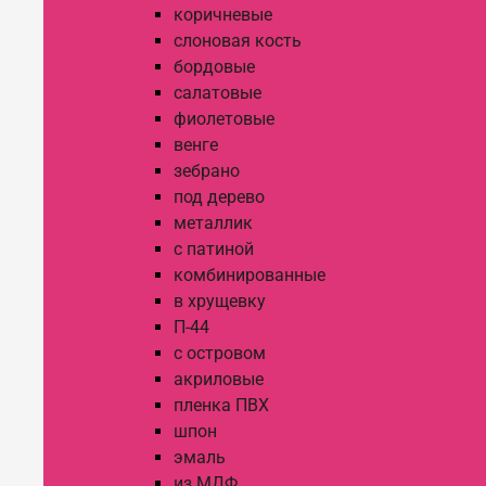
коричневые
слоновая кость
бордовые
салатовые
фиолетовые
венге
зебрано
под дерево
металлик
с патиной
комбинированные
в хрущевку
П-44
с островом
акриловые
пленка ПВХ
шпон
эмаль
из МДФ