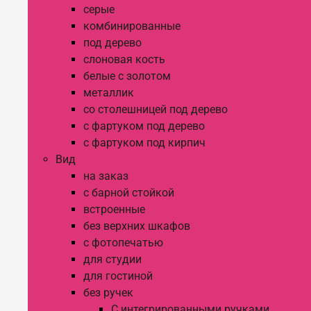
серые
комбинированные
под дерево
слоновая кость
белые с золотом
металлик
со столешницей под дерево
с фартуком под дерево
с фартуком под кирпич
Вид
на заказ
с барной стойкой
встроенные
без верхних шкафов
с фотопечатью
для студии
для гостиной
без ручек
С интегрированными ручками