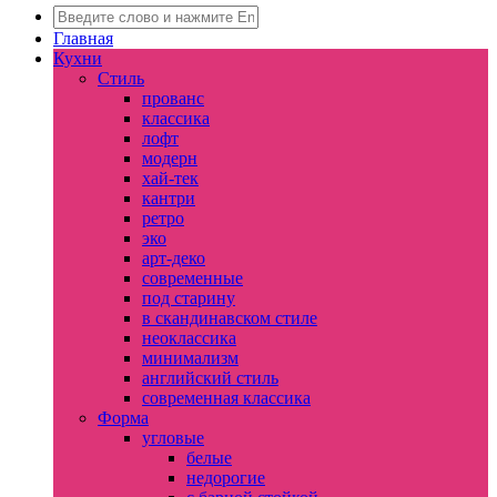
Главная
Кухни
Стиль
прованс
классика
лофт
модерн
хай-тек
кантри
ретро
эко
арт-деко
современные
под старину
в скандинавском стиле
неоклассика
минимализм
английский стиль
современная классика
Форма
угловые
белые
недорогие