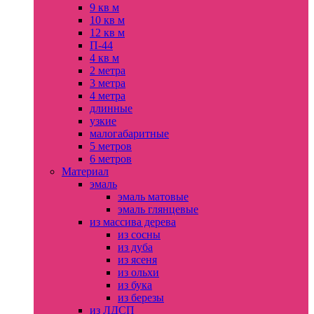
9 кв м
10 кв м
12 кв м
П-44
4 кв м
2 метра
3 метра
4 метра
длинные
узкие
малогабаритные
5 метров
6 метров
Материал
эмаль
эмаль матовые
эмаль глянцевые
из массива дерева
из сосны
из дуба
из ясеня
из ольхи
из бука
из березы
из ЛДСП