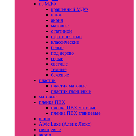
из МДФ
крашенный МДФ
шпон
акрил
матовые
с патиной
с фотопечатью
классические
белые
под дерево
серые
светлые
темные
бежевые
пластик
пластик матовые
пластик глянцевые
матовые
пленка ПВХ
пленка ПВХ матовые
пленка ПВХ глянцевые
шпон
Alvic Luxe (Алвик Люкс)
глянцевые
акрил