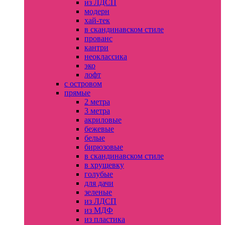
из ЛДСП
модерн
хай-тек
в скандинавском стиле
прованс
кантри
неоклассика
эко
лофт
с островом
прямые
2 метра
3 метра
акриловые
бежевые
белые
бирюзовые
в скандинавском стиле
в хрущевку
голубые
для дачи
зеленые
из ЛДСП
из МДФ
из пластика