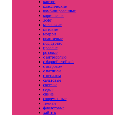
кантри
классические
комбинированные
коричневые
лофт
маленькие
матовые
модерн
оранжевые
под дерево
прованс
розовые
с антресолью
с барной стойкой
с островом
с патиной
с пеналом
салатовые
светлые
серые
синие
современные
темные
фиолетовые
хай-тек