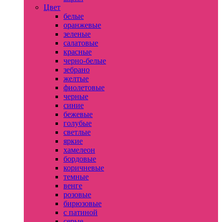
Цвет
белые
оранжевые
зеленые
салатовые
красные
черно-белые
зебрано
желтые
фиолетовые
черные
синие
бежевые
голубые
светлые
яркие
хамелеон
бордовые
коричневые
темные
венге
розовые
бирюзовые
с патиной
серые