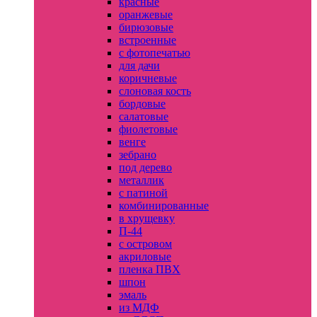
красные
оранжевые
бирюзовые
встроенные
с фотопечатью
для дачи
коричневые
слоновая кость
бордовые
салатовые
фиолетовые
венге
зебрано
под дерево
металлик
с патиной
комбинированные
в хрущевку
П-44
с островом
акриловые
пленка ПВХ
шпон
эмаль
из МДФ