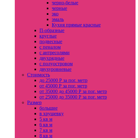
черно-белые
черные
эко
эмаль
Кухня прямые красные
П-образные
круглые
подвесные
с пеналом
с антресолями
двухрядные
с полуостровом
двухуровневые
Стоимость
до 25000 Р за пог. метр
от 45000 Р за пог. метр
от 35000 до 45000 Р за пог. метр
от 25000 до 35000 Р за пог. метр
Размер
большие
в хрущевку
5 кв м
6 кв м
7 кв м
8 кв м