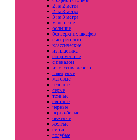
с барной стойкой
2 на 2 метра
2 на 3 метра
3 на 3 метра
маленькие
большие
без верхних шкафов
с антресолью
классические
из пластика
современные
с пеналом
из массива дерева
глянцевые
матовые
зеленые
серые
темные
светлые
черные
черно-белые
бежевые
желтые
синие
голубые