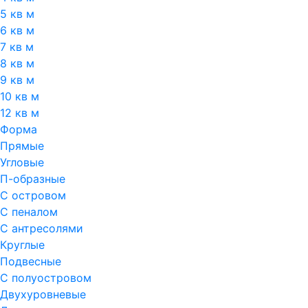
5 кв м
6 кв м
7 кв м
8 кв м
9 кв м
10 кв м
12 кв м
Форма
Прямые
Угловые
П-образные
С островом
С пеналом
С антресолями
Круглые
Подвесные
С полуостровом
Двухуровневые