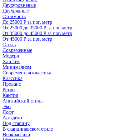
Двухуровневые
Двухрядные
Стоимость
До 25000 Р за пог. метр
От 25000 до 35000 Р за пог. метр
От 35000 до 45000 Р за пог. метр
От 45000 Р за пог. метр
Стиль
Современные
Модерн
Хай-тек
Минимализм
Современная классика
Классика
Прованс
Ретро
Кантри
Английский стиль
Эко
Лофт
Арт-деко
Под старину
В скандинавском стиле
Неоклассика