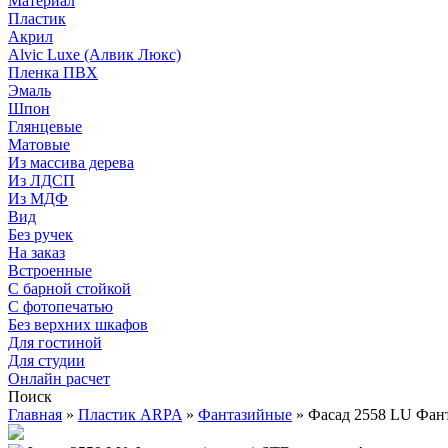
Материал
Пластик
Акрил
Alvic Luxe (Алвик Люкс)
Пленка ПВХ
Эмаль
Шпон
Глянцевые
Матовые
Из массива дерева
Из ЛДСП
Из МДФ
Вид
Без ручек
На заказ
Встроенные
С барной стойкой
С фотопечатью
Без верхних шкафов
Для гостиной
Для студии
Онлайн расчет
Поиск
Главная
»
Пластик ARPA
»
Фантазийные
»
Фасад 2558 LU Фант