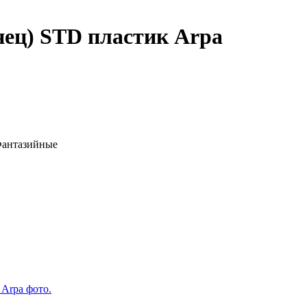
нец) STD пластик Arpa
 Фантазийные