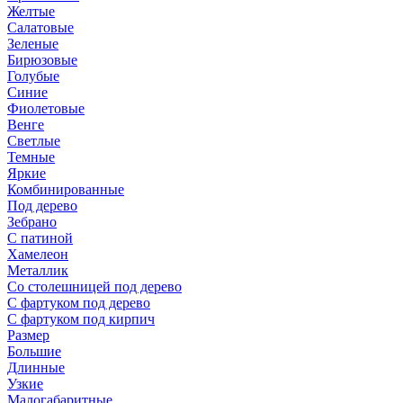
Желтые
Салатовые
Зеленые
Бирюзовые
Голубые
Синие
Фиолетовые
Венге
Светлые
Темные
Яркие
Комбинированные
Под дерево
Зебрано
С патиной
Хамелеон
Металлик
Со столешницей под дерево
С фартуком под дерево
С фартуком под кирпич
Размер
Большие
Длинные
Узкие
Малогабаритные