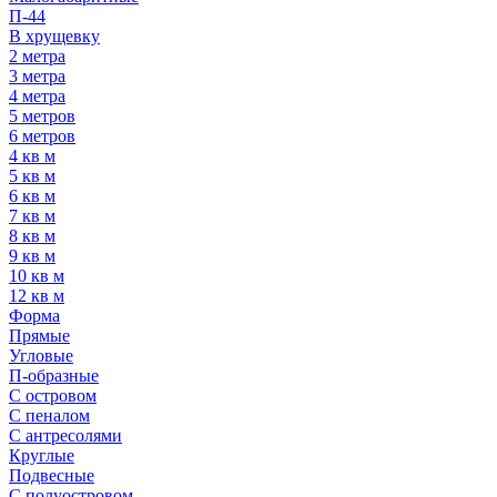
П-44
В хрущевку
2 метра
3 метра
4 метра
5 метров
6 метров
4 кв м
5 кв м
6 кв м
7 кв м
8 кв м
9 кв м
10 кв м
12 кв м
Форма
Прямые
Угловые
П-образные
С островом
С пеналом
С антресолями
Круглые
Подвесные
С полуостровом