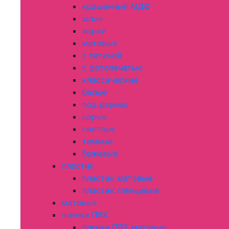
крашенный МДФ
шпон
акрил
матовые
с патиной
с фотопечатью
классические
белые
под дерево
серые
светлые
темные
бежевые
пластик
пластик матовые
пластик глянцевые
матовые
пленка ПВХ
пленка ПВХ матовые