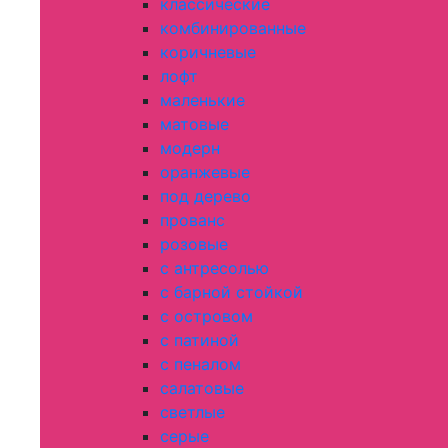
классические
комбинированные
коричневые
лофт
маленькие
матовые
модерн
оранжевые
под дерево
прованс
розовые
с антресолью
с барной стойкой
с островом
с патиной
с пеналом
салатовые
светлые
серые