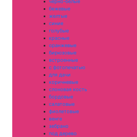
черно-белые
бежевые
желтые
синие
голубые
красные
оранжевые
бирюзовые
встроенные
с фотопечатью
для дачи
коричневые
слоновая кость
бордовые
салатовые
фиолетовые
венге
зебрано
под дерево