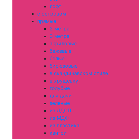
лофт
с островом
прямые
2 метра
3 метра
акриловые
бежевые
белые
бирюзовые
в скандинавском стиле
в хрущевку
голубые
для дачи
зеленые
из ЛДСП
из МДФ
из пластика
кантри