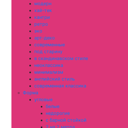
модерн
хай-тек
кантри
ретро
эко
арт-деко
современные
под старину
в скандинавском стиле
неоклассика
минимализм
английский стиль
современная классика
Форма
угловые
белые
недорогие
с барной стойкой
2 на 2 метра