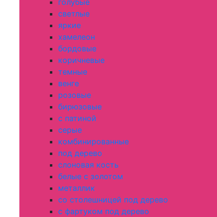
голубые
светлые
яркие
хамелеон
бордовые
коричневые
темные
венге
розовые
бирюзовые
с патиной
серые
комбинированные
под дерево
слоновая кость
белые с золотом
металлик
со столешницей под дерево
с фартуком под дерево