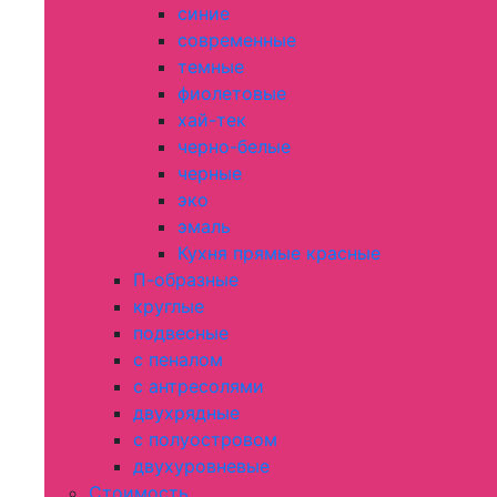
синие
современные
темные
фиолетовые
хай-тек
черно-белые
черные
эко
эмаль
Кухня прямые красные
П-образные
круглые
подвесные
с пеналом
с антресолями
двухрядные
с полуостровом
двухуровневые
Стоимость