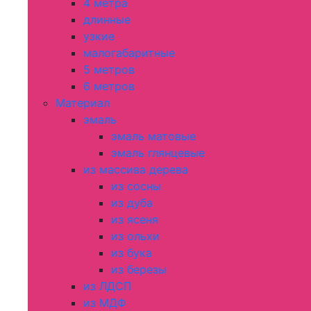
4 метра
длинные
узкие
малогабаритные
5 метров
6 метров
Материал
эмаль
эмаль матовые
эмаль глянцевые
из массива дерева
из сосны
из дуба
из ясеня
из ольхи
из бука
из березы
из ЛДСП
из МДФ