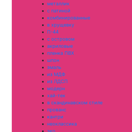
металлик
с патиной
комбинированные
в хрущевку
П-44
с островом
акриловые
пленка ПВХ
шпон
эмаль
из МДФ
из ЛДСП
модерн
хай-тек
в скандинавском стиле
прованс
кантри
неоклассика
эко