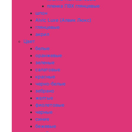
пленка ПВХ глянцевые
шпон
Alvic Luxe (Алвик Люкс)
глянцевые
акрил
Цвет
белые
оранжевые
зеленые
салатовые
красные
черно-белые
зебрано
желтые
фиолетовые
черные
синие
бежевые