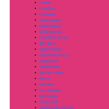
синие
голубые
красные
оранжевые
бирюзовые
встроенные
с фотопечатью
для дачи
коричневые
слоновая кость
бордовые
салатовые
фиолетовые
венге
зебрано
под дерево
металлик
с патиной
комбинированные