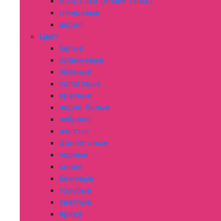
Alvic Luxe (Алвик Люкс)
глянцевые
акрил
Цвет
белые
оранжевые
зеленые
салатовые
красные
черно-белые
зебрано
желтые
фиолетовые
черные
синие
бежевые
голубые
светлые
яркие