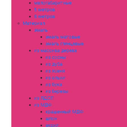
малогабаритные
5 метров
6 метров
Материал
эмаль
эмаль матовые
эмаль глянцевые
из массива дерева
из сосны
из дуба
из ясеня
из ольхи
из бука
из березы
из ЛДСП
из МДФ
крашенный МДФ
шпон
акрил