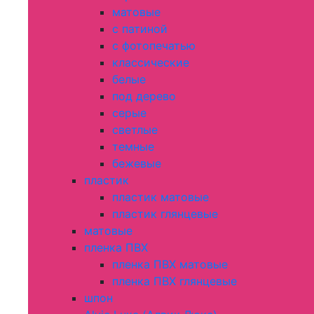
матовые
с патиной
с фотопечатью
классические
белые
под дерево
серые
светлые
темные
бежевые
пластик
пластик матовые
пластик глянцевые
матовые
пленка ПВХ
пленка ПВХ матовые
пленка ПВХ глянцевые
шпон