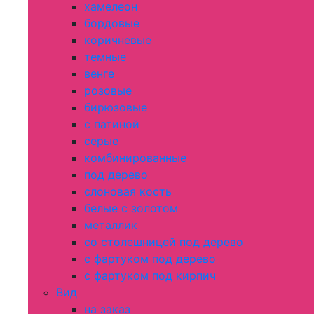
хамелеон
бордовые
коричневые
темные
венге
розовые
бирюзовые
с патиной
серые
комбинированные
под дерево
слоновая кость
белые с золотом
металлик
со столешницей под дерево
с фартуком под дерево
с фартуком под кирпич
Вид
на заказ