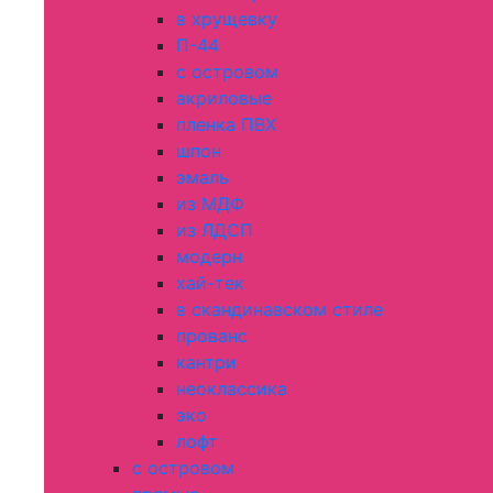
в хрущевку
П-44
с островом
акриловые
пленка ПВХ
шпон
эмаль
из МДФ
из ЛДСП
модерн
хай-тек
в скандинавском стиле
прованс
кантри
неоклассика
эко
лофт
с островом