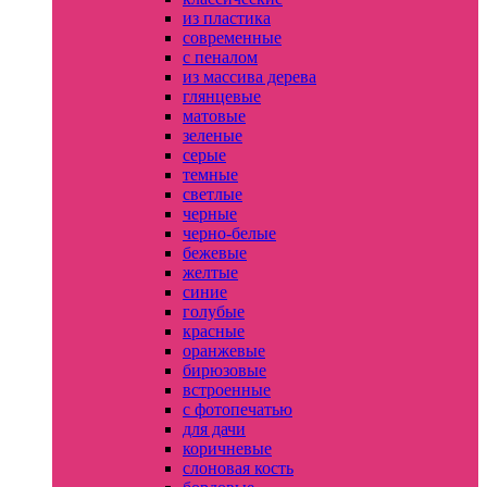
из пластика
современные
с пеналом
из массива дерева
глянцевые
матовые
зеленые
серые
темные
светлые
черные
черно-белые
бежевые
желтые
синие
голубые
красные
оранжевые
бирюзовые
встроенные
с фотопечатью
для дачи
коричневые
слоновая кость