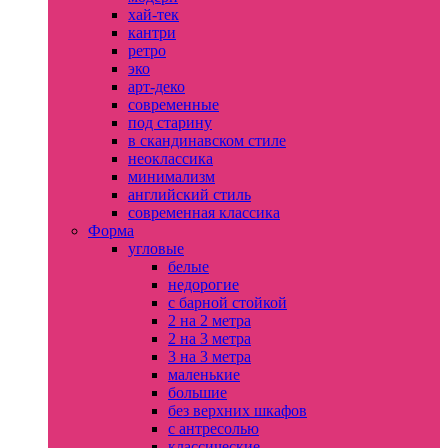
хай-тек
кантри
ретро
эко
арт-деко
современные
под старину
в скандинавском стиле
неоклассика
минимализм
английский стиль
современная классика
Форма
угловые
белые
недорогие
с барной стойкой
2 на 2 метра
2 на 3 метра
3 на 3 метра
маленькие
большие
без верхних шкафов
с антресолью
классические