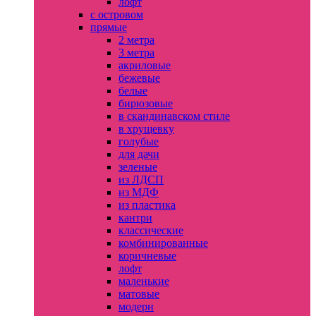
лофт
с островом
прямые
2 метра
3 метра
акриловые
бежевые
белые
бирюзовые
в скандинавском стиле
в хрущевку
голубые
для дачи
зеленые
из ЛДСП
из МДФ
из пластика
кантри
классические
комбинированные
коричневые
лофт
маленькие
матовые
модерн