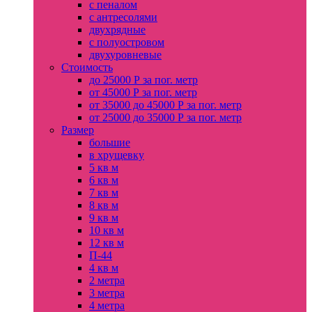
с пеналом
с антресолями
двухрядные
с полуостровом
двухуровневые
Стоимость
до 25000 Р за пог. метр
от 45000 Р за пог. метр
от 35000 до 45000 Р за пог. метр
от 25000 до 35000 Р за пог. метр
Размер
большие
в хрущевку
5 кв м
6 кв м
7 кв м
8 кв м
9 кв м
10 кв м
12 кв м
П-44
4 кв м
2 метра
3 метра
4 метра