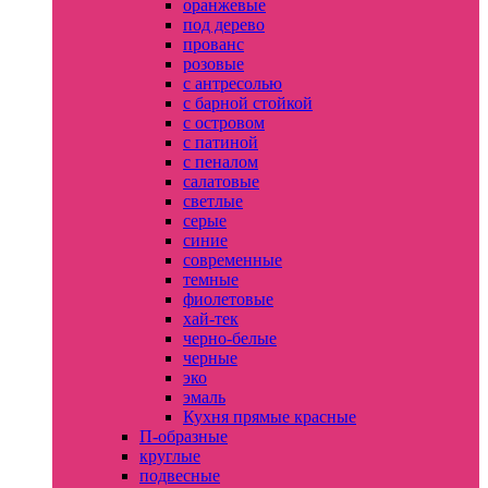
оранжевые
под дерево
прованс
розовые
с антресолью
с барной стойкой
с островом
с патиной
с пеналом
салатовые
светлые
серые
синие
современные
темные
фиолетовые
хай-тек
черно-белые
черные
эко
эмаль
Кухня прямые красные
П-образные
круглые
подвесные