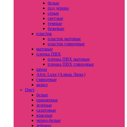
белые
под дерево
серые
светлые
темные
бежевые
пластик
пластик матовые
пластик глянцевые
матовые
пленка ПВХ
пленка ПВХ матовые
пленка ПВХ глянцевые
шпон
Alvic Luxe (Алвик Люкс)
глянцевые
акрил
Цвет
белые
оранжевые
зеленые
салатовые
красные
черно-белые
зебрано