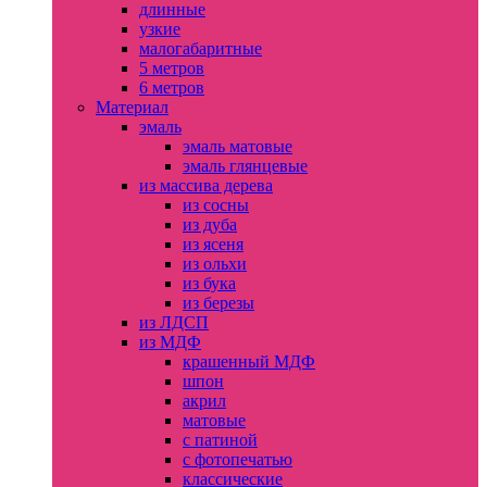
длинные
узкие
малогабаритные
5 метров
6 метров
Материал
эмаль
эмаль матовые
эмаль глянцевые
из массива дерева
из сосны
из дуба
из ясеня
из ольхи
из бука
из березы
из ЛДСП
из МДФ
крашенный МДФ
шпон
акрил
матовые
с патиной
с фотопечатью
классические