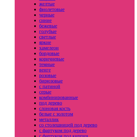
желтые
фиолетовые
черные
синие
бежевые
голубые
светлые
яркие
хамелеон
бордовые
коричневые
темные
венге
розовые
бирюзовые
с патиной
серые
комбинированные
под дерево
слоновая кость
белые с золотом
металлик
со столешницей под дерево
с фартуком под дерево
с фартуком под кирпич