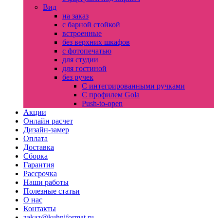
Вид
на заказ
с барной стойкой
встроенные
без верхних шкафов
с фотопечатью
для студии
для гостиной
без ручек
С интегрированными ручками
С профилем Gola
Push-to-open
Акции
Онлайн расчет
Дизайн-замер
Оплата
Доставка
Сборка
Гарантия
Рассрочка
Наши работы
Полезные статьи
О нас
Контакты
zakaz@kuhniformat.ru