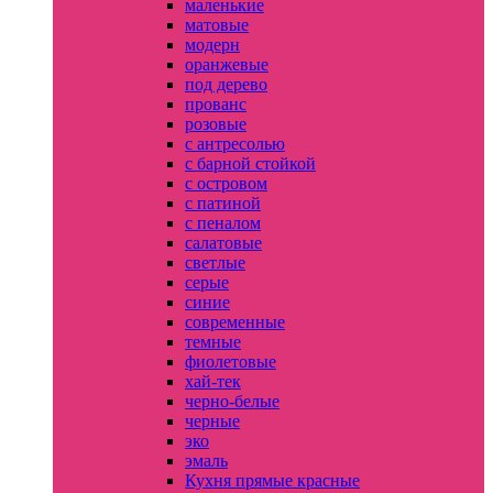
маленькие
матовые
модерн
оранжевые
под дерево
прованс
розовые
с антресолью
с барной стойкой
с островом
с патиной
с пеналом
салатовые
светлые
серые
синие
современные
темные
фиолетовые
хай-тек
черно-белые
черные
эко
эмаль
Кухня прямые красные