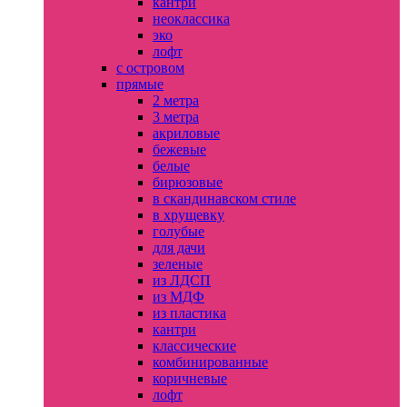
кантри
неоклассика
эко
лофт
с островом
прямые
2 метра
3 метра
акриловые
бежевые
белые
бирюзовые
в скандинавском стиле
в хрущевку
голубые
для дачи
зеленые
из ЛДСП
из МДФ
из пластика
кантри
классические
комбинированные
коричневые
лофт