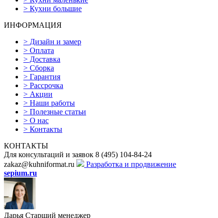
>
Кухни большие
ИНФОРМАЦИЯ
>
Дизайн и замер
>
Оплата
>
Доставка
>
Сборка
>
Гарантия
>
Рассрочка
>
Акции
>
Наши работы
>
Полезные статьи
>
О нас
>
Контакты
КОНТАКТЫ
Для консультаций и заявок
8
(495)
104-84-24
zakaz@kuhniformat.ru
Разработка и продвижение
sepium.ru
Дарья
Старший менеджер