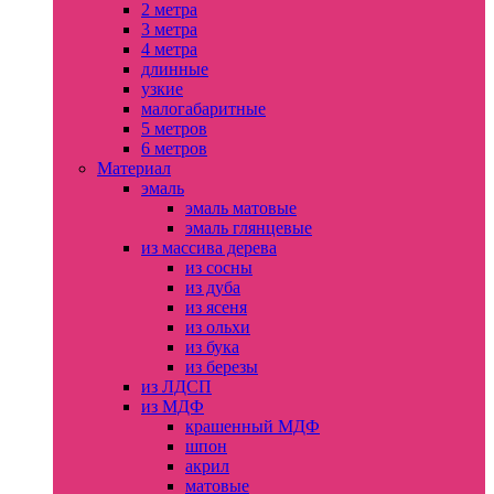
2 метра
3 метра
4 метра
длинные
узкие
малогабаритные
5 метров
6 метров
Материал
эмаль
эмаль матовые
эмаль глянцевые
из массива дерева
из сосны
из дуба
из ясеня
из ольхи
из бука
из березы
из ЛДСП
из МДФ
крашенный МДФ
шпон
акрил
матовые