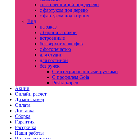
со столешницей под дерево
с фартуком под дерево
с фартуком под кирпич
Вид
на заказ
с барной стойкой
встроенные
без верхних шкафов
с фотопечатью
для студии
для гостиной
без ручек
С интегрированными ручками
С профилем Gola
Push-to-open
Акции
Онлайн расчет
Дизайн-замер
Оплата
Доставка
Сборка
Гарантия
Рассрочка
Наши работы
Полезные статьи