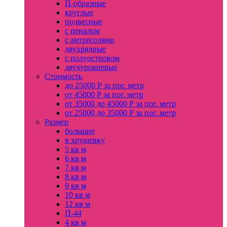
П-образные
круглые
подвесные
с пеналом
с антресолями
двухрядные
с полуостровом
двухуровневые
Стоимость
до 25000 Р за пог. метр
от 45000 Р за пог. метр
от 35000 до 45000 Р за пог. метр
от 25000 до 35000 Р за пог. метр
Размер
большие
в хрущевку
5 кв м
6 кв м
7 кв м
8 кв м
9 кв м
10 кв м
12 кв м
П-44
4 кв м