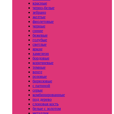
красные
черно-белые
зебрано
желтые
фиолетовые
черные
синие
бежевые
голубые
светлые
яркие
хамелеон
бордовые
коричневые
темные
венге
розовые
бирюзовые
с патиной
серые
комбинированные
под дерево
слоновая кость
белые с золотом
металлик