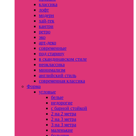
классика
лофт
модерн
хай-тек
кантри
ретро
эко
арт-деко
современные
под старину
в скандинавском стиле
неоклассика
минимализм
английский стиль
современная классика
Форма
угловые
белые
недорогие
с барной стойкой
2 на 2 метра
2 на 3 метра
3 на 3 метра
маленькие
большие