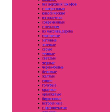
без верхних шкафов
с антресолью
классические
из пластика
современные
с пеналом
из массива дерева
глянцевые
матовые
зеленые
серые
темные
светлые
черные
черно-белые
бежевые
желтые
синие
голубые
красные
оранжевые
бирюзовые
встроенные
с фотопечатью