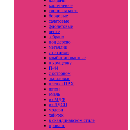
для дачи
коричневые
слоновая кость
бордовые
салатовые
фиолетовые
венге
зебрано
под дерево
металлик
с патиной
комбинированные
в хрущевку
П-44
с островом
акриловые
пленка ПВХ
шпон
эмаль
из МДФ
из ЛДСП
модерн
хай-тек
в скандинавском стиле
прованс