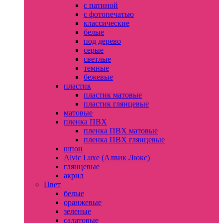
с патиной
с фотопечатью
классические
белые
под дерево
серые
светлые
темные
бежевые
пластик
пластик матовые
пластик глянцевые
матовые
пленка ПВХ
пленка ПВХ матовые
пленка ПВХ глянцевые
шпон
Alvic Luxe (Алвик Люкс)
глянцевые
акрил
Цвет
белые
оранжевые
зеленые
салатовые